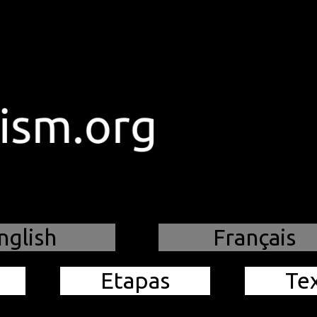
nglish
Français
Etapas
Te