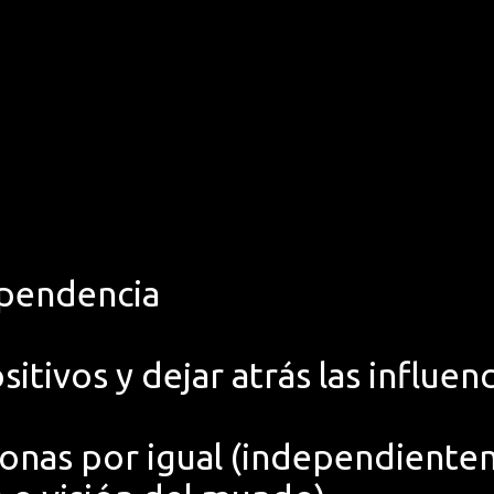
ependencia
tivos y dejar atrás las influenc
sonas por igual (independientem