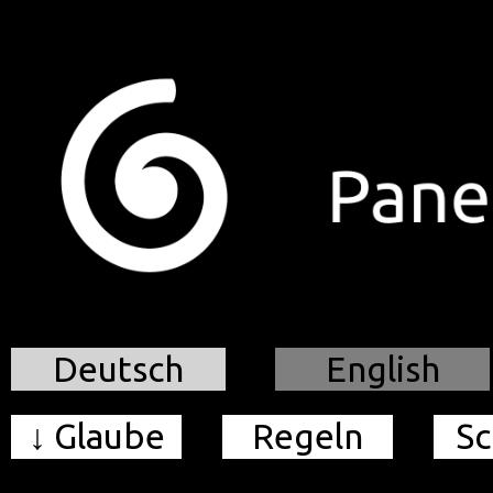
.
Deutsch
English
↓ Glaube
Regeln
Sc